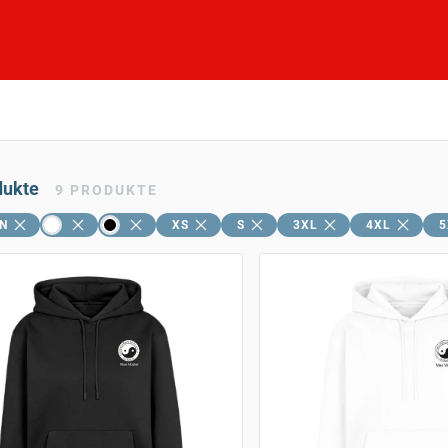
dukte
9
PRODUKTE
N
XS
S
3XL
4XL
5