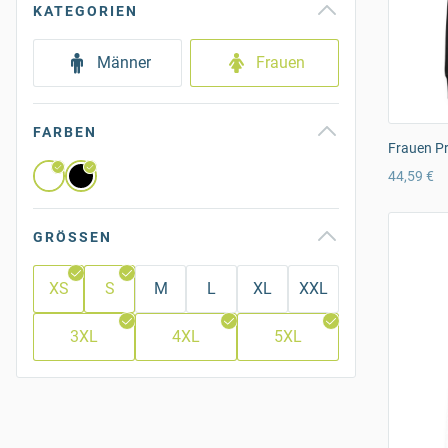
KATEGORIEN
Männer
Frauen
FARBEN
Frauen P
44,59 €
GRÖSSEN
XS
S
M
L
XL
XXL
3XL
4XL
5XL