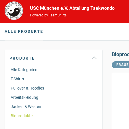
USC München e.V. Abteilung Taekwondo
Powered by TeamShirts
ALLE PRODUKTE
Biopro
PRODUKTE
FRAUE
Alle Kategorien
T-Shirts
Pullover & Hoodies
Arbeitskleidung
Jacken & Westen
Bioprodukte