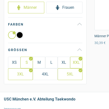
Männer
Frauen
FARBEN
Männer Pr
30,39 €
GRÖSSEN
XS
S
M
L
XL
XXL
3XL
4XL
5XL
USC München e.V. Abteilung Taekwondo