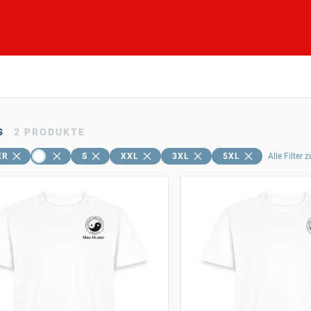
s
2
PRODUKTE
ER
S
XXL
3XL
5XL
Alle Filter 