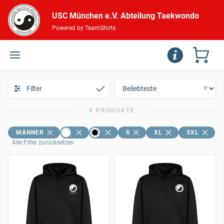
USC München e.V. Abteilung Taekwondo
Powered by TeamShirts
Filter
8 PRODUKTE
MÄNNER
S
XL
3XL
Alle Filter zurücksetzen