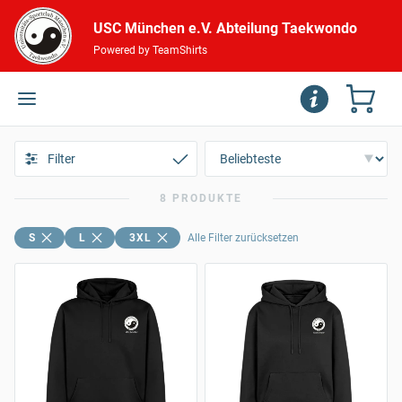
USC München e.V. Abteilung Taekwondo
Powered by TeamShirts
Filter
8 PRODUKTE
S
L
3XL
Alle Filter zurücksetzen