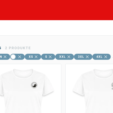
s
2
PRODUKTE
N
XS
S
XXL
3XL
4XL