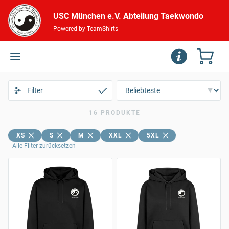
USC München e.V. Abteilung Taekwondo
Powered by TeamShirts
Filter
16 PRODUKTE
XS
S
M
XXL
5XL
Alle Filter zurücksetzen