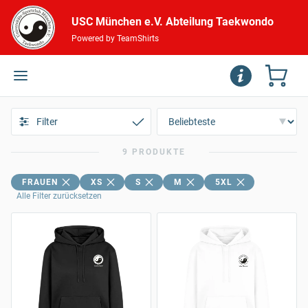
USC München e.V. Abteilung Taekwondo
Powered by TeamShirts
Filter
9 PRODUKTE
FRAUEN
XS
S
M
5XL
Alle Filter zurücksetzen