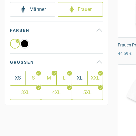
Männer
Frauen
FARBEN
Frauen P
44,59 €
GRÖSSEN
XS
S
M
L
XL
XXL
3XL
4XL
5XL