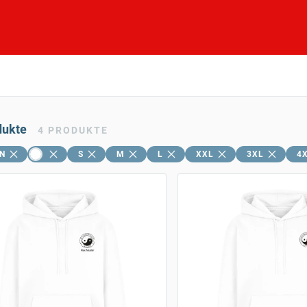
dukte
4
PRODUKTE
N
S
M
L
XXL
3XL
4