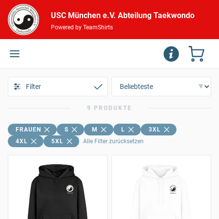
USC München e.V. Abteilung Taekwondo
Powered by TeamShirts
Filter
9 PRODUKTE
FRAUEN
S
M
L
3XL
4XL
5XL
Alle Filter zurücksetzen