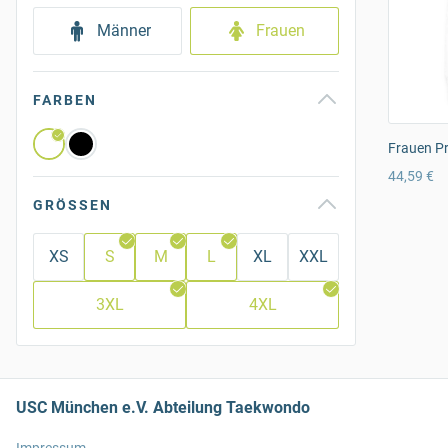
Männer
Frauen
FARBEN
Frauen P
44,59 €
GRÖSSEN
XS
S
M
L
XL
XXL
3XL
4XL
USC München e.V. Abteilung Taekwondo