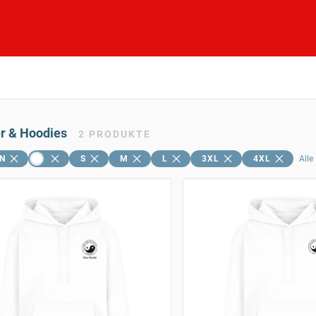
er & Hoodies
2
PRODUKTE
N
S
M
L
3XL
4XL
Alle