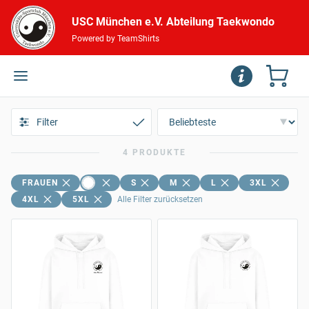
USC München e.V. Abteilung Taekwondo
Powered by TeamShirts
Filter
4 PRODUKTE
FRAUEN
S
M
L
3XL
4XL
5XL
Alle Filter zurücksetzen