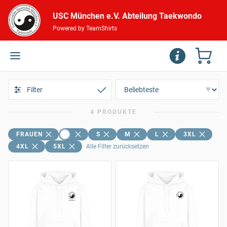
USC München e.V. Abteilung Taekwondo
Powered by TeamShirts
Filter
4 PRODUKTE
FRAUEN
S
M
L
3XL
4XL
5XL
Alle Filter zurücksetzen