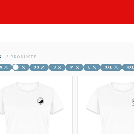
s
2
PRODUKTE
N
XS
S
M
L
3XL
4X