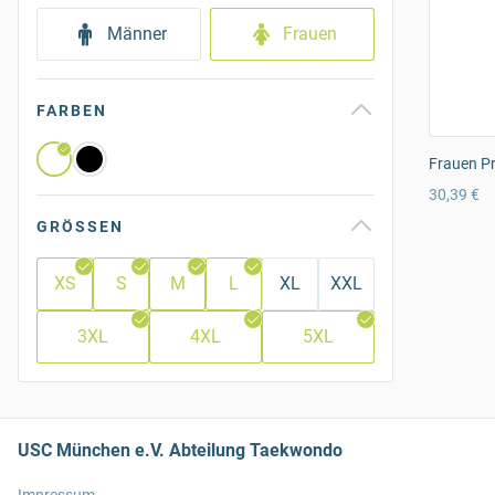
Männer
Frauen
FARBEN
Frauen Pr
30,39 €
GRÖSSEN
XS
S
M
L
XL
XXL
3XL
4XL
5XL
USC München e.V. Abteilung Taekwondo