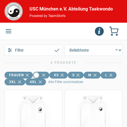
USC München e.V. Abteilung Taekwondo
Powered by TeamShirts
Filter
4 PRODUKTE
FRAUEN
XS
S
M
L
3XL
4XL
Alle Filter zurücksetzen