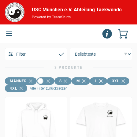
USC München e.V. Abteilung Taekwondo
Powered by TeamShirts
Filter
3 PRODUKTE
MÄNNER
S
M
L
3XL
4XL
Alle Filter zurücksetzen