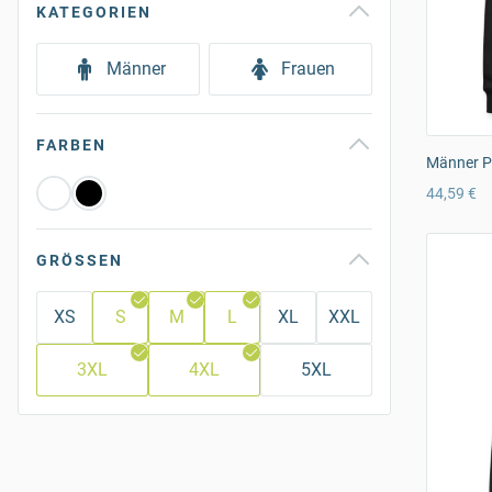
KATEGORIEN
Männer
Frauen
FARBEN
Männer P
44,59 €
GRÖSSEN
XS
S
M
L
XL
XXL
3XL
4XL
5XL