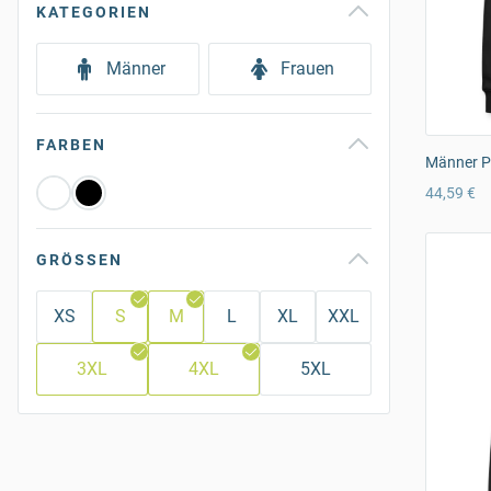
KATEGORIEN
Männer
Frauen
FARBEN
Männer P
44,59 €
GRÖSSEN
XS
S
M
L
XL
XXL
3XL
4XL
5XL