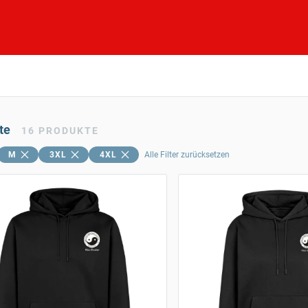
te
16
PRODUKTE
M
3XL
4XL
Alle Filter zurücksetzen