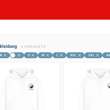
skleidung
4
PRODUKTE
N
S
M
L
XXL
3XL
4