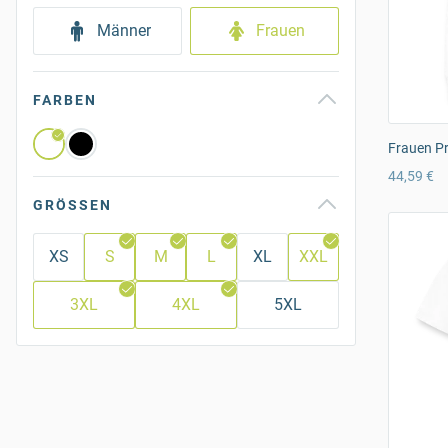
Männer
Frauen
FARBEN
Frauen P
44,59 €
GRÖSSEN
XS
S
M
L
XL
XXL
3XL
4XL
5XL