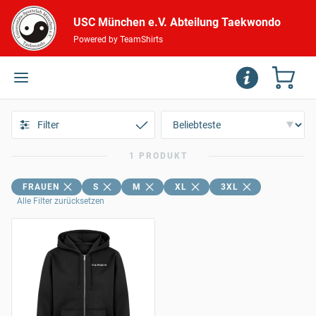
USC München e.V. Abteilung Taekwondo
Powered by TeamShirts
Filter
1 PRODUKT
FRAUEN
S
M
XL
3XL
Alle Filter zurücksetzen