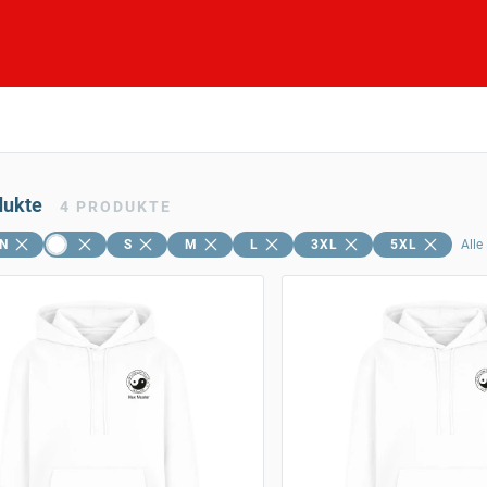
dukte
4
PRODUKTE
N
S
M
L
3XL
5XL
Alle