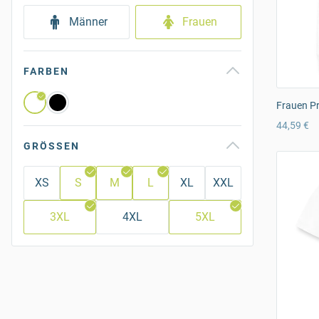
Männer
Frauen
FARBEN
Frauen P
44,59 €
GRÖSSEN
XS
S
M
L
XL
XXL
3XL
4XL
5XL