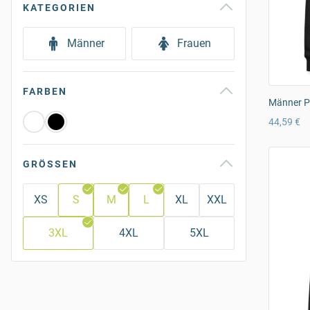
KATEGORIEN
Männer
Frauen
FARBEN
Männer P
44,59 €
GRÖSSEN
XS
S
M
L
XL
XXL
3XL
4XL
5XL