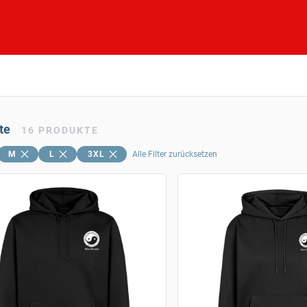
te
16
PRODUKTE
M
L
3XL
Alle Filter zurücksetzen