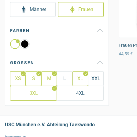
Männer
Frauen
FARBEN
Frauen P
44,59 €
GRÖSSEN
XS
S
M
L
XL
XXL
3XL
4XL
USC München e.V. Abteilung Taekwondo