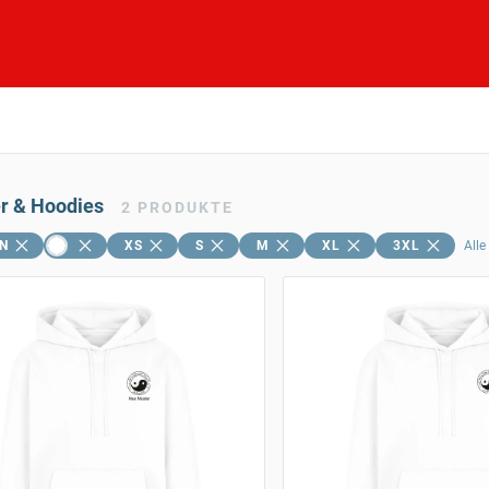
er & Hoodies
2
PRODUKTE
N
XS
S
M
XL
3XL
Alle