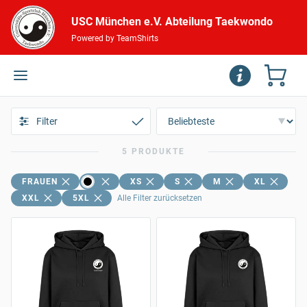
USC München e.V. Abteilung Taekwondo
Powered by TeamShirts
Filter
5 PRODUKTE
FRAUEN
XS
S
M
XL
XXL
5XL
Alle Filter zurücksetzen