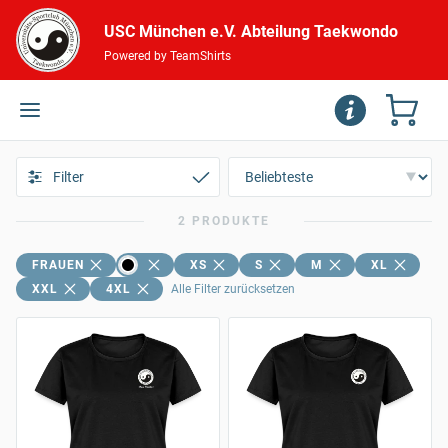
USC München e.V. Abteilung Taekwondo
Powered by TeamShirts
Filter
2 PRODUKTE
FRAUEN
XS
S
M
XL
XXL
4XL
Alle Filter zurücksetzen