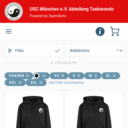
USC München e.V. Abteilung Taekwondo
Powered by TeamShirts
Filter
5 PRODUKTE
FRAUEN
XS
S
M
XL
XXL
3XL
Alle Filter zurücksetzen