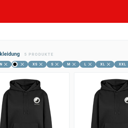
skleidung
5
PRODUKTE
N
XS
S
M
L
XL
XXL