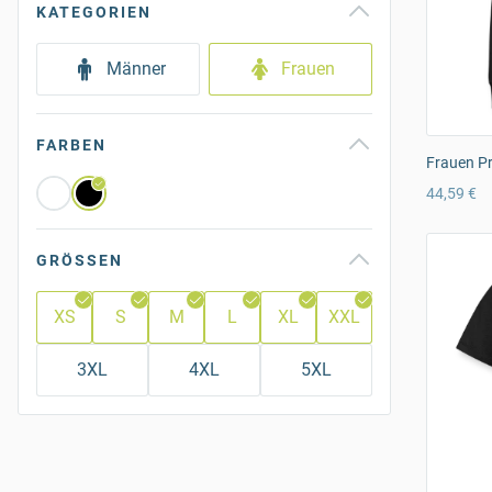
KATEGORIEN
Männer
Frauen
FARBEN
Frauen P
44,59 €
GRÖSSEN
XS
S
M
L
XL
XXL
3XL
4XL
5XL