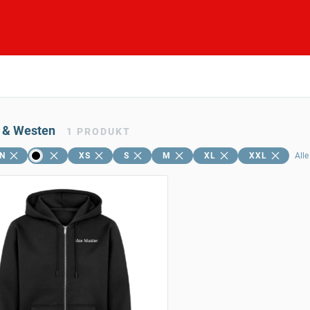
 & Westen
1
PRODUKT
N
XS
S
M
XL
XXL
Alle