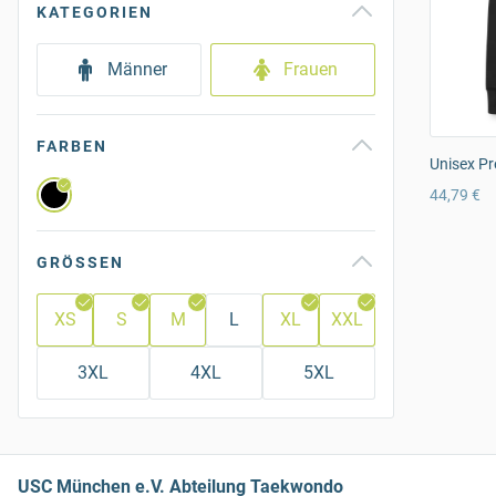
KATEGORIEN
Männer
Frauen
FARBEN
Unisex Pr
44,79 €
GRÖSSEN
XS
S
M
L
XL
XXL
3XL
4XL
5XL
USC München e.V. Abteilung Taekwondo