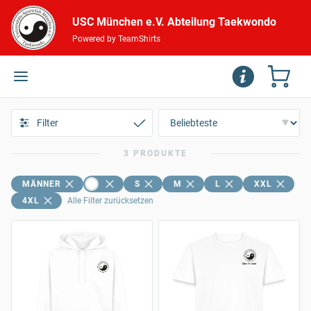
USC München e.V. Abteilung Taekwondo
Powered by TeamShirts
Filter
3 PRODUKTE
MÄNNER
S
M
L
XXL
4XL
Alle Filter zurücksetzen