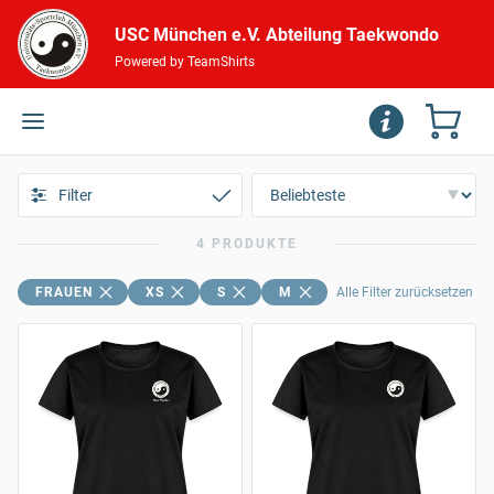
USC München e.V. Abteilung Taekwondo
Powered by TeamShirts
Filter
4 PRODUKTE
FRAUEN
XS
S
M
Alle Filter zurücksetzen