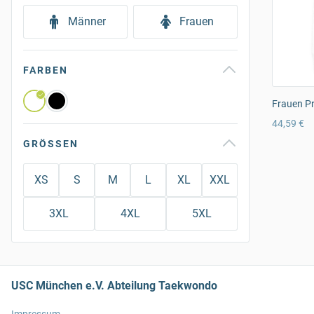
Männer
Frauen
FARBEN
Frauen P
44,59 €
GRÖSSEN
XS
S
M
L
XL
XXL
3XL
4XL
5XL
USC München e.V. Abteilung Taekwondo