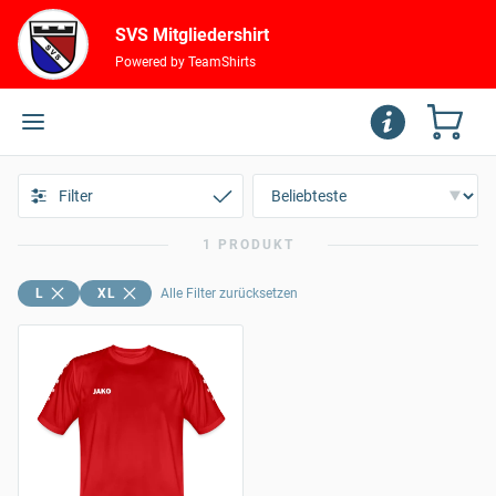
SVS Mitgliedershirt
Powered by TeamShirts
Filter
1 PRODUKT
L
XL
Alle Filter zurücksetzen