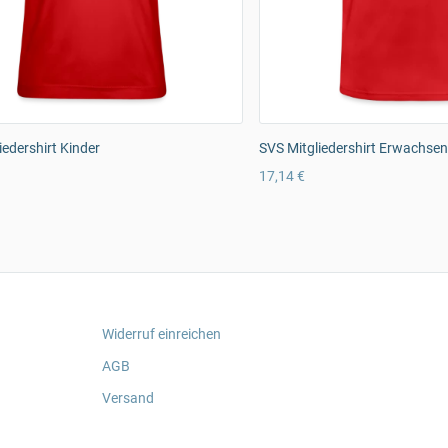
iedershirt Kinder
SVS Mitgliedershirt Erwachse
17,14 €
Widerruf einreichen
AGB
Versand