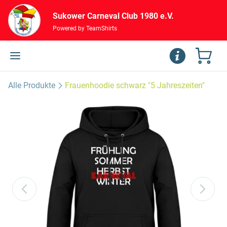
Sukower Carneval Club 1980 e.V.
Powered by TeamShirts
Alle Produkte
Frauenhoodie schwarz "5 Jahreszeiten"