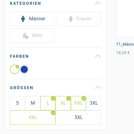
KATEGORIEN
Männer
Frauen
Mehr
T1_Männer
18,39 €
FARBEN
GRÖSSEN
S
M
L
XL
XXL
3XL
4XL
5XL