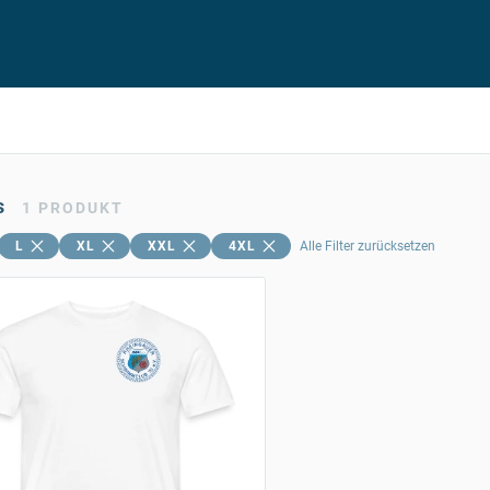
s
1
PRODUKT
L
XL
XXL
4XL
Alle Filter zurücksetzen