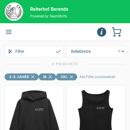
Reiterhof Berends
Powered by TeamShirts
Filter
4 PRODUKTE
3-8 JAHRE
M
3XL
Alle Filter zurücksetzen