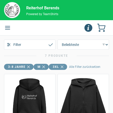
Reiterhof Berends
Powered by TeamShirts
Filter
7 PRODUKTE
3-8 JAHRE
M
3XL
Alle Filter zurücksetzen