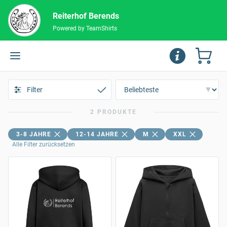
Reiterhof Berends
Powered by TeamShirts
Filter
2 PRODUKTE
3-8 JAHRE
12-14 JAHRE
M
XXL
Alle Filter zurücksetzen