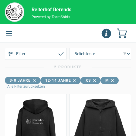
Reiterhof Berends
Powered by TeamShirts
Filter
2 PRODUKTE
3-8 JAHRE
12-14 JAHRE
XS
M
Alle Filter zurücksetzen