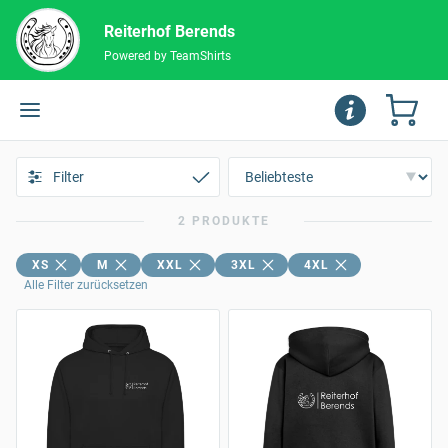
Reiterhof Berends
Powered by TeamShirts
Filter
2 PRODUKTE
XS
M
XXL
3XL
4XL
Alle Filter zurücksetzen