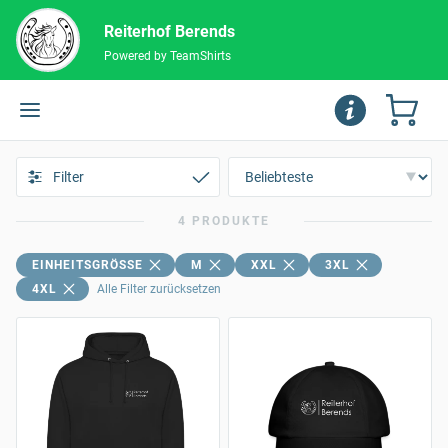
Reiterhof Berends
Powered by TeamShirts
Filter
4 PRODUKTE
EINHEITSGRÖSSE
M
XXL
3XL
4XL
Alle Filter zurücksetzen