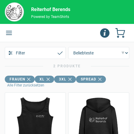
Reiterhof Berends
Powered by TeamShirts
Filter
2 PRODUKTE
FRAUEN
XL
3XL
SPREAD
Alle Filter zurücksetzen