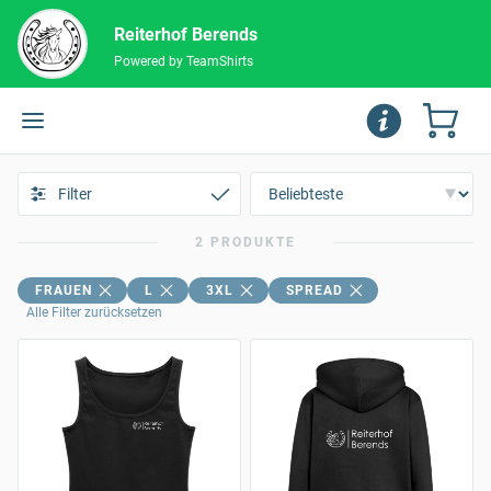
Reiterhof Berends
Powered by TeamShirts
Filter
2 PRODUKTE
FRAUEN
L
3XL
SPREAD
Alle Filter zurücksetzen