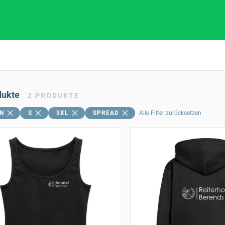
dukte
2
PRODUKTE
N
S
3XL
SPREAD
Alle Filter zurücksetzen