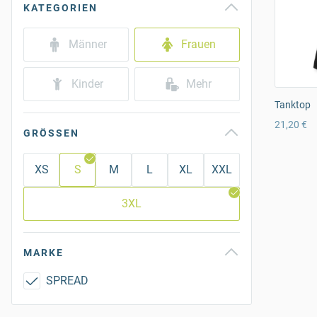
KATEGORIEN
Männer
Frauen
Kinder
Mehr
Tanktop
21,20 €
GRÖSSEN
XS
S
M
L
XL
XXL
3XL
MARKE
SPREAD