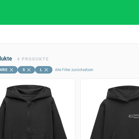
dukte
4
PRODUKTE
AHRE
S
L
Alle Filter zurücksetzen