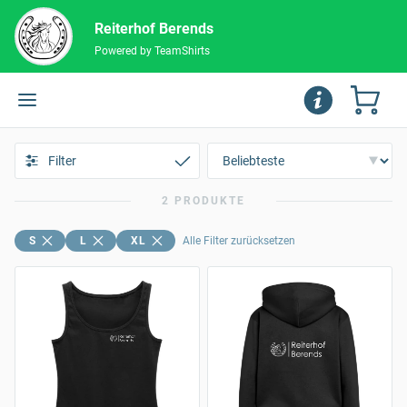
Reiterhof Berends
Powered by TeamShirts
Filter
2 PRODUKTE
S
L
XL
Alle Filter zurücksetzen