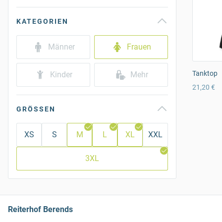
KATEGORIEN
Männer
Frauen
Tanktop
Kinder
Mehr
21,20 €
GRÖSSEN
XS
S
M
L
XL
XXL
3XL
Reiterhof Berends