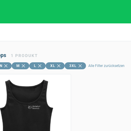
ops
1
PRODUKT
N
M
L
XL
3XL
Alle Filter zurücksetzen