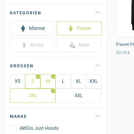
KATEGORIEN
Männer
Frauen
Frauen P
Kinder
Mehr
30,79 €
GRÖSSEN
XS
S
M
L
XL
XXL
3XL
4XL
MARKE
AWDis Just Hoods