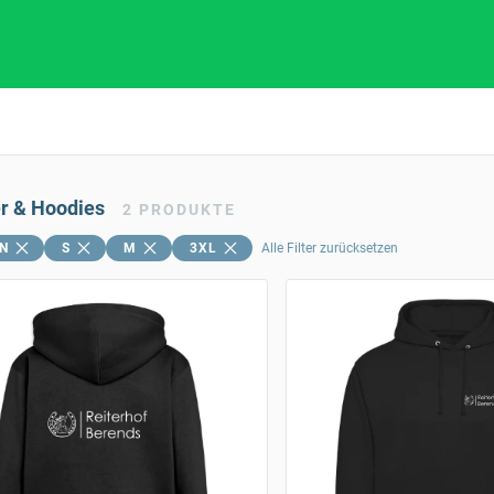
er & Hoodies
2
PRODUKTE
N
S
M
3XL
Alle Filter zurücksetzen