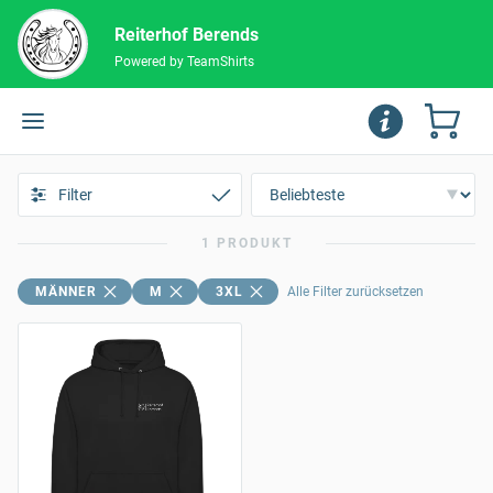
Reiterhof Berends
Powered by TeamShirts
Filter
1 PRODUKT
MÄNNER
M
3XL
Alle Filter zurücksetzen