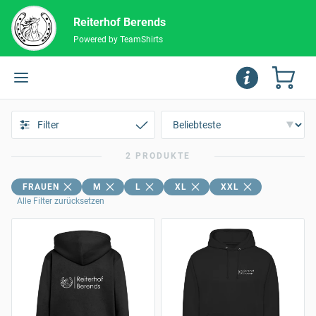
Reiterhof Berends
Powered by TeamShirts
Filter
2 PRODUKTE
FRAUEN
M
L
XL
XXL
Alle Filter zurücksetzen