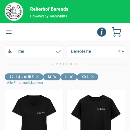
Reiterhof Berends
Powered by TeamShirts
Filter
2 PRODUKTE
12-14 JAHRE
M
L
XXL
Alle Filter zurücksetzen